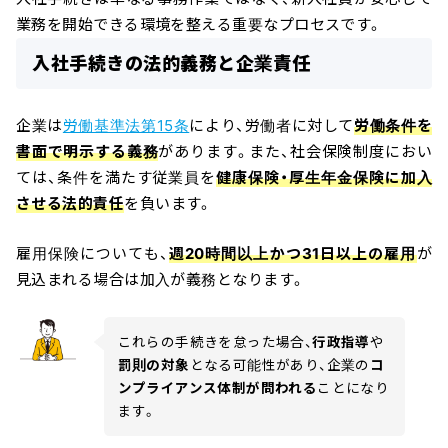
業務を開始できる環境を整える重要なプロセスです。
入社手続きの法的義務と企業責任
企業は
労働基準法第15条
により、労働者に対して
労働条件を
書面で明示する義務
があります。また、社会保険制度におい
ては、条件を満たす従業員を
健康保険・厚生年金保険に加入
させる法的責任
を負います。
雇用保険についても、
週20時間以上かつ31日以上の雇用
が
見込まれる場合は加入が義務となります。
これらの手続きを怠った場合、
行政指導
や
罰則の対象
となる可能性があり、企業の
コ
ンプライアンス体制が問われる
ことになり
ます。