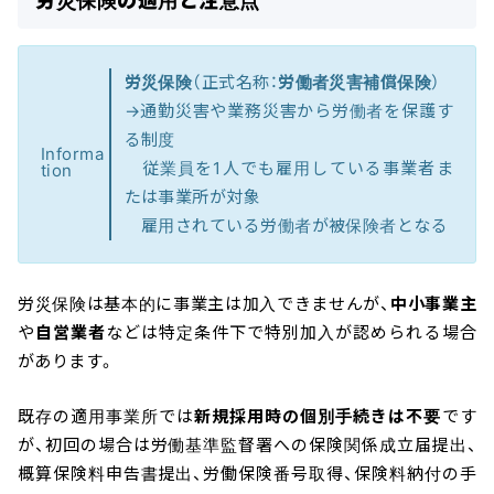
労災保険の適用と注意点
労災保険
（正式名称：
労働者災害補償保険
）
→通勤災害や業務災害から労働者を保護す
る制度
Informa
従業員を1人でも雇用している事業者ま
tion
たは事業所が対象
雇用されている労働者が被保険者となる
労災保険は基本的に事業主は加入できませんが、
中小事業主
や
自営業者
などは特定条件下で特別加入が認められる場合
があります。
既存の適用事業所では
新規採用時の個別手続きは不要
です
が、初回の場合は労働基準監督署への保険関係成立届提出、
概算保険料申告書提出、労働保険番号取得、保険料納付の手