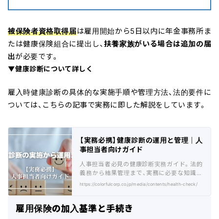
被保険者資格取得届
は雇用開始から5日以内に年金事務所ま
たは健康保険組合に提出し、
扶養家族がいる場合は追加の届
出
が必要です。
▼健康診断について詳しく
雇入時健康診断の具体的な実施手順や管理方法、法的要件に
ついては、こちらの記事で実務に即した解説をしています。
【実務必携】健康診断の運用と管理｜人
事担当者向けガイド
人事担当者必見の健康診断実務ガイド。法的
義務から結果管理まで、実務に必要な知識と
方法を解説。産業医との連携や従業員対応の
https://colorfulcorp.co.jp/media/contents/health-check/
要点も網羅。
雇用保険の加入基準と手続き