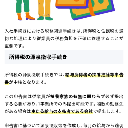
入社手続きにおける税務関連手続きは、所得税と住民税の適
切な処理により従業員の税務負担を正確に管理することが
重要です。
所得税の源泉徴収手続き
所得税の源泉徴収手続きでは、
給与所得者の扶養控除等申告
書
が中核となります。
この申告書は従業員が
扶養家族の有無に関わらず
必ず提出
する必要があり、1事業所でのみ提出可能です。複数の勤務先
がある場合は
主たる給与の支払者である会社
で提出します。
申告書に基づいて源泉徴収簿を作成し、毎月の給与から適切