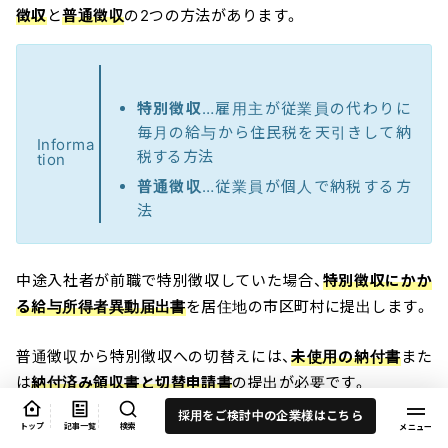
徴収
と
普通徴収
の2つの方法があります。
特別徴収
…雇用主が従業員の代わりに
毎月の給与から住民税を天引きして納
Informa
税する方法
tion
普通徴収
…従業員が個人で納税する方
法
中途入社者が前職で特別徴収していた場合、
特別徴収にかか
る給与所得者異動届出書
を居住地の市区町村に提出します。
普通徴収から特別徴収への切替えには、
未使用の納付書
また
は
納付済み領収書と切替申請書
の提出が必要です。
採用をご検討中の企業様はこちら
トップ
記事一覧
検索
新卒者など前年所得がない場合は
翌年6月から住民税の徴収