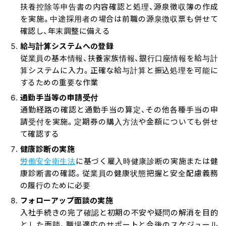
扶養控除等申告書の内容確認と処理、源泉徴収簿の作成
を実施。中途採用者の場合は前職の源泉徴収票も併せて
確認し、年末調整に備える
給与計算システムへの登録
従業員の基本情報、扶養家族情報、銀行口座情報を給与計
算システムに入力。正確な給与計算と振込処理を可能に
するための重要な作業
通勤手当等の申請受付
通勤経路の確認と通勤手当の算定、その他各種手当の申
請受付を実施。定期券の購入方法や金額についても併せ
て確認する
健康診断の実施
労働安全衛生法
に基づく雇入時健康診断の実施または健
康診断書の確認。従業員の健康状態把握と安全配慮義務
の履行のために必要
フォローアップ面談の実施
入社手続きの完了確認と初期の不安や疑問の解消を目的
とした面談。職場適応のサポートと今後のスケジュール