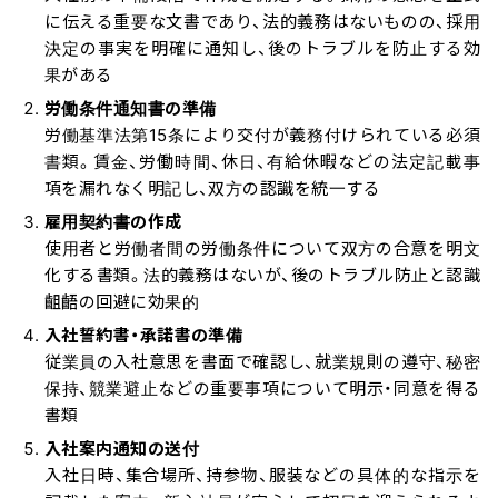
に伝える重要な文書であり、法的義務はないものの、採用
決定の事実を明確に通知し、後のトラブルを防止する効
果がある
労働条件通知書の準備
労働基準法第15条により交付が義務付けられている必須
書類。賃金、労働時間、休日、有給休暇などの法定記載事
項を漏れなく明記し、双方の認識を統一する
雇用契約書の作成
使用者と労働者間の労働条件について双方の合意を明文
化する書類。法的義務はないが、後のトラブル防止と認識
齟齬の回避に効果的
入社誓約書・承諾書の準備
従業員の入社意思を書面で確認し、就業規則の遵守、秘密
保持、競業避止などの重要事項について明示・同意を得る
書類
入社案内通知の送付
入社日時、集合場所、持参物、服装などの具体的な指示を