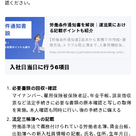
認ください。
労働条件通知書を解説｜運送業におけ
る記載ポイントも紹介
【労働条件通知書】基本から実務での作成・運
用方法、トラブル防止策まで、人事労務担当者
向けに徹底解説します。
https://colorfulcorp.co.jp/media/contents/working-conditions-notice-2/
入社日当日に行う6項目
必要書類の回収・確認
マイナンバー、雇用保険被保険者証、年金手帳、源泉徴収
票など法定手続きに必要な書類の原本確認と写しの取得
を実施。本人確認も同時に行い、後の手続きに備える
法定三帳簿への記載
労働基準法で義務付けられている労働者名簿、賃金台帳、
出勤簿への新入社員情報の記載。氏名、住所、生年月日、