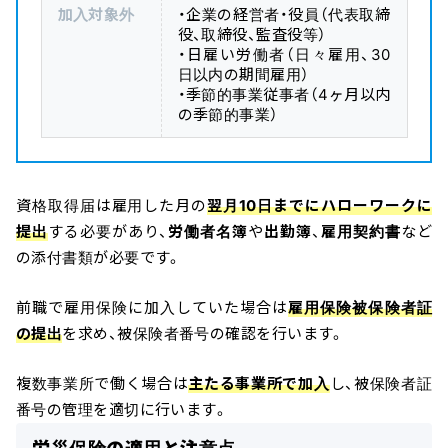
加入対象外
・企業の経営者・役員（代表取締
役、取締役、監査役等）
・日雇い労働者（日々雇用、30
日以内の期間雇用）
・季節的事業従事者（4ヶ月以内
の季節的事業）
資格取得届は雇用した月の
翌月10日までにハローワークに
提出
する必要があり、
労働者名簿
や
出勤簿
、
雇用契約書
など
の添付書類が必要です。
前職で雇用保険に加入していた場合は
雇用保険被保険者証
の提出
を求め、被保険者番号の確認を行います。
複数事業所で働く場合は
主たる事業所で加入
し、被保険者証
番号の管理を適切に行います。