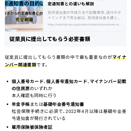
定通知書との違いも解説
採用通知書の作成方法や記載事項、送付のタ
イミングまで完全解説。採用通知書を通じて
の内定辞退を防ぐためのポイントも詳しく紹
https://colorfulcorp.co.jp/media/contents/recruitment-letter/
介します。
従業員に提出してもらう必要書類
従業員に提出してもらう書類の中で最も重要なのが
マイナ
ンバー関連書類
です。
個人番号カード
、
個人番号通知カード
、
マイナンバー記載
の住民票
のいずれか
本人確認も同時に行う
年金手帳
または
基礎年金番号通知書
社会保険手続きに必須で、2022年4月以降は基礎年金番
号通知書が発行されている
雇用保険被保険者証