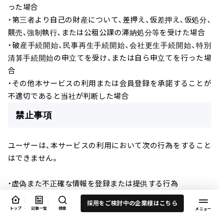
った場合
・第三者より自己の財産について、差押え、仮差押え、仮処分、
競売、強制執行、または公租公課の滞納処分等を受けた場合
・破産手続開始、民事再生手続開始、会社更生手続開始、特別
清算手続開始の申立てを受け、または自ら申立てを行った場
合
・その他本サービスの利用または会員登録を承諾することが
不適切であると当社が判断した場合
禁止事項
ユーザーは、本サービスの利用において次の行為をすること
はできません。
・虚偽また不正確な情報を登録または提供する行為
・一人で複数のアカウントを登録する行為、複数のユーザー
採用をご検討中の企業様はこちら
で一つのアカウントを共同利用する行為、他のユーザーのア
トップ
記事一覧
検索