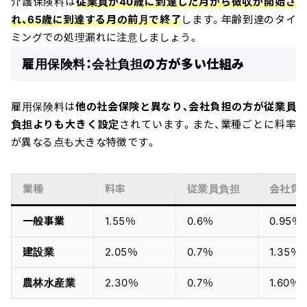
介護保険料は
従業員が40歳に到達した月から徴収が開始さ
れ、65歳に到達する月の前月で終了
します。年齢到達のタイ
ミングでの処理漏れに注意しましょう。
雇用保険料：会社負担の方が多い仕組み
雇用保険料は
他の社会保険と異なり、会社負担の方が従業員
負担よりも大きく設定
されています。また、業種ごとに料率
が異なる点も大きな特徴です。
業種
料率
従業員負担
会社負
一般事業
1.55％
0.6％
0.95％
建設業
2.05％
0.7％
1.35％
農林水産業
2.30％
0.7％
1.60％