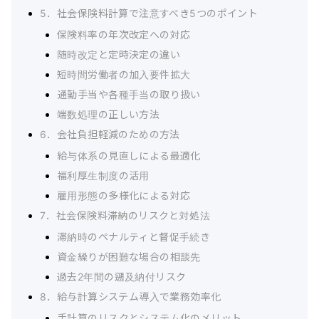
5．社会保険料計算で注意すべき5つのポイント
保険料率の年次改定への対応
随時改定と定時決定の違い
短時間労働者の加入要件拡大
通勤手当や各種手当の取り扱い
端数処理の正しい方法
6．会社負担軽減のための方法
給与体系の見直しによる最適化
福利厚生制度の活用
雇用形態の多様化による対応
7．社会保険料滞納のリスクと対処法
滞納時のペナルティと督促手続き
資金繰りが困難な場合の相談先
過去2年間の遡及納付リスク
8．給与計算システム導入で業務効率化
手計算のリスクとシステム化のメリット