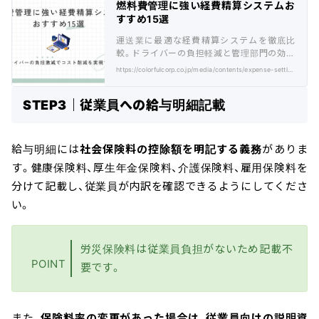
燃料費管理に強い経費精算システムお
すすめ15選
運送業に最適な経費精算システムを徹底比
較。ドライバーの負担軽減と管理部門の効率
化を実現する選び方とおすすめ15選を紹介。
https://colorfulcorp.co.jp/media/contents/expense-settlement-system/
STEP3｜従業員への給与明細記載
給与明細には
社会保険料の控除額を明記する義務
がありま
す。健康保険料、厚生年金保険料、介護保険料、雇用保険料を
分けて記載し、従業員が内訳を確認できるようにしてくださ
い。
労災保険料は従業員負担がないため記載不
POINT
要です。
また、
保険料率の変更があった場合は、従業員向けの説明資