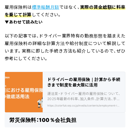
雇用保険料は
標準報酬月額
ではなく、
実際の賃金総額に料率
を乗じて計算
してください。
▼あわせて読みたい
以下の記事では、ドライバー業界特有の勤務形態を踏まえた
雇用保険料の詳細な計算方法や給付制度について解説して
います。実務に即した手続き方法も紹介しているので、ぜひ
参考にしてください。
ドライバーの雇用保険｜計算から手続
きまで制度を最大限に活用
運送業・ドライバー雇用の雇用保険について、
2025年最新の料率、加入条件、計算方法、手続
き、給付金活用まで企業向けに徹底解説しま
https://colorfulcorp.co.jp/media/contents/employment-insurance/
す。
労災保険料：100％会社負担