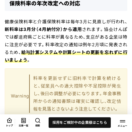
保険料率の年次改定への対応
健康保険料率と介護保険料率は毎年3月に見直しが行われ、
新料率は3月分（4月納付分）から適用
されます。協会けんぽ
では都道府県ごとに料率が異なるため、支店がある企業は特
に注意が必要です。料率改定の通知は例年2月頃に発表され
るため、
給与計算システムや計算シートの更新を忘れずに行
いましょう
。
料率を更新せずに旧料率で計算を続ける
と、従業員への過大控除や不足控除が発生
し、後日の調整が必要になります。年金事務
Warning
所からの通知書類は確実に確認し、改定情
報を見落とさないよう注意してください。
採用をご検討中の企業様はこちら
トップ
記事一覧
検索
随時改定と定時決定の違い