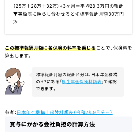
（25万＋28万＋32万）÷3ヶ月＝平均28.3万円の報酬
▼等級表に照らし合わせると≪標準報酬月額30万円
≫
この標準報酬月額に各保険の料率を乗じる
ことで、保険料を
算出します。
標準報酬月額の報酬区分は、日本年金機構
のHPにある「
厚生年金保険料額表
」で確認
できます。
参考：
日本年金機構｜保険料額表（令和2年9月分～）
賞与にかかる会社負担の計算方法