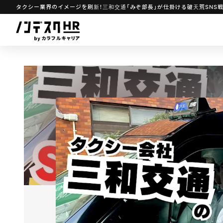
タクシー業界のイメージを刷新！三和交通「みぞ部長」が仕掛ける破天荒SNS