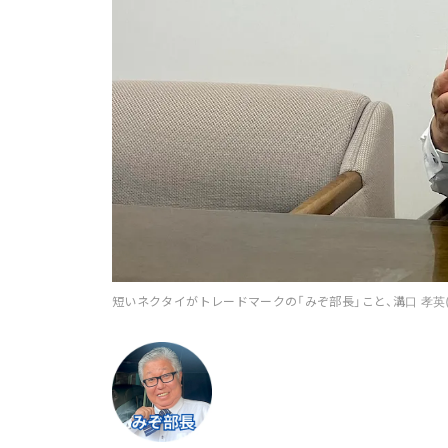
短いネクタイがトレードマークの「みぞ部長」こと、溝口 孝英(