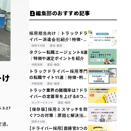
編集部のおすすめ記事
採用担当向け｜トラックドラ
イバー派遣会社紹介！特徴・選
定方法
採用その他
運送・物流
タクシー転職エージェント8選
｜特徴や選定ポイントを紹介
中途採用
運送・物流
トラックドライバー採用専門
掛け
の転職サイト11選｜特徴・料金
も解説
中途採用
運送・物流
トラック業界の離職率は？ドラ
イバーの定着率を上げる6つの
方法
エンゲージメント
運送・物流
.3.27
【保存版】採用ミスマッチを防
ぐ7つの対策｜原因と解決法を
解説
採用その他
交通。
【ドライバー採用】面接官5つの