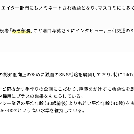
リエイター部門にもノミネートされ話題となり、マスコミにも多
役者「
みぞ部長
」こと溝口孝英さんにインタビュー。三和交通のS
の認知度向上のために独自のSNS戦略を展開しており、特にTikT
」など奇抜かつ手作りの企画にこだわり、経費をかけずに話題性を
や採用にプラスの効果をもたらしている。
シー業界の平均年齢（60歳前後）よりも若い平均年齢（40歳）を
85〜90%という高い水準を維持している。