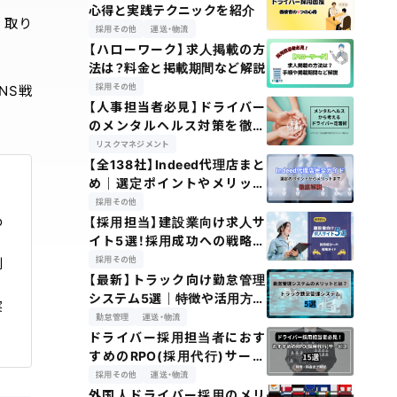
心得と実践テクニックを紹介
く取り
採用その他
運送・物流
【ハローワーク】求人掲載の方
法は？料金と掲載期間など解説
採用その他
NS戦
【人事担当者必見】ドライバー
のメンタルヘルス対策を徹底
解説
リスクマネジメント
【全138社】Indeed代理店まと
め｜選定ポイントやメリット
を紹介
採用その他
o
【採用担当】建設業向け求人サ
イト5選！採用成功への戦略ガ
イド
採用その他
創
【最新】トラック向け勤怠管理
システム5選｜特徴や活用方法
実
を紹介
勤怠管理
運送・物流
ドライバー採用担当者におす
すめのRPO(採用代行)サービ
ス15選
採用その他
運送・物流
外国人ドライバー採用のメリ