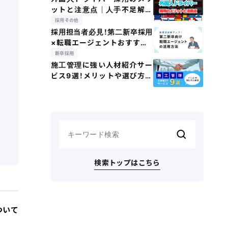
ットと注意点｜人手不足解消
の切り札
採用その他
採用担当者必見！第二新卒採用
×転職エージェントおすすめ6
選
新卒採用
施工管理に強い人材紹介サー
ビス9選！メリットや選び方な
ど
検索トップはこちら
ついて