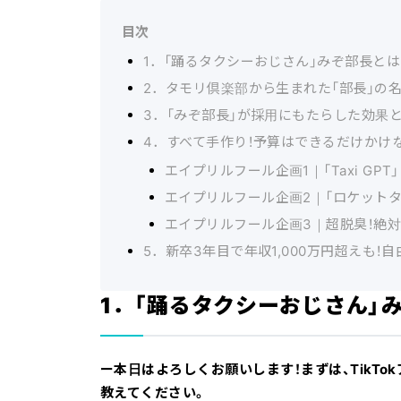
目次
1．「踊るタクシーおじさん」みぞ部長とは
2．タモリ倶楽部から生まれた「部長」の
3．「みぞ部長」が採用にもたらした効果
4．すべて手作り！予算はできるだけかけ
エイプリルフール企画1｜「Taxi GPT」
エイプリルフール企画2｜「ロケットタ
エイプリルフール企画3｜超脱臭！絶
5．新卒3年目で年収1,000万円超えも
1．「踊るタクシーおじさん」
ー本日はよろしくお願いします！まずは、TikT
教えてください。