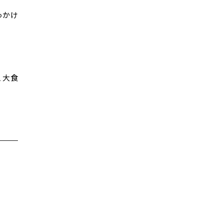
っかけ
、大食