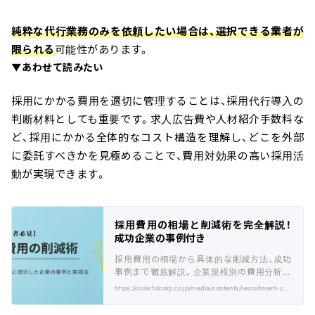
純粋な代行業務のみを依頼したい場合は、選択できる業者が
限られる
可能性があります。
▼あわせて読みたい
採用にかかる費用を適切に管理することは、採用代行導入の
判断材料としても重要です。求人広告費や人材紹介手数料な
ど、採用にかかる全体的なコスト構造を理解し、どこを外部
に委託すべきかを見極めることで、費用対効果の高い採用活
動が実現できます。
採用費用の相場と削減術を完全解説！
成功企業の事例付き
採用費用の相場から具体的な削減方法、成功
事例まで徹底解説。企業規模別の費用分析と
実践的なコスト削減アプローチを紹介しま
https://colorfulcorp.co.jp/media/contents/recruitment-costs/
す。