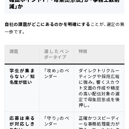
減」か
自社の課題がどこにあるのかを明確にする
ことが、選定の第
一歩です。
課題
適したベン
特徴
ダータイプ
学生が集ま
「攻め」のベ
ダイレクトリクルー
らない／知
ンダー
ティングや採用広報
名度が低い
に強み。響くスカウ
ト文面の作成や精度
の高い配信対象の選
定で母集団形成を後
押し。
応募は来る
「守り」のベ
正確かつスピーディ
が対応しき
ンダー
ーな事務処理能力が