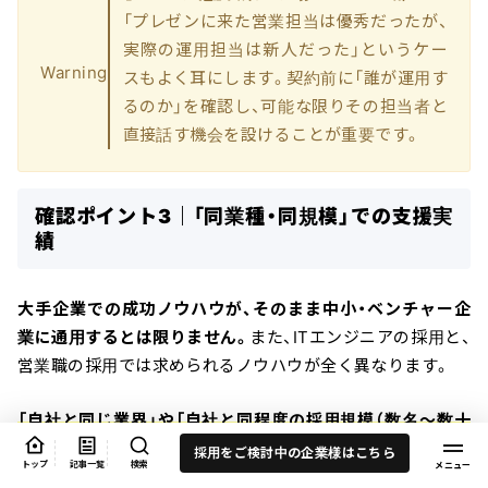
「プレゼンに来た営業担当は優秀だったが、
実際の運用担当は新人だった」というケー
Warning
スもよく耳にします。契約前に「誰が運用す
るのか」を確認し、可能な限りその担当者と
直接話す機会を設けることが重要です。
確認ポイント3｜「同業種・同規模」での支援実
績
大手企業での成功ノウハウが、そのまま中小・ベンチャー企
業に通用するとは限りません。
また、ITエンジニアの採用と、
営業職の採用では求められるノウハウが全く異なります。
「自社と同じ業界」や「自社と同程度の採用規模（数名〜数十
名など）」での成功事例
があるか、具体的なエピソードを確認
採用をご検討中の企業様はこちら
トップ
記事一覧
検索
しましょう。自社の状況に近い事例を持っているベンダーほ