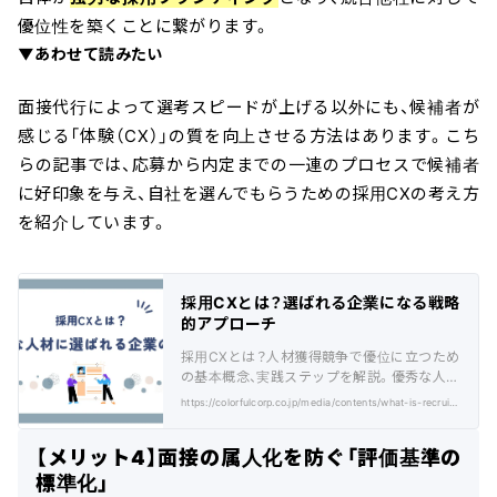
優位性を築くことに繋がります。
▼あわせて読みたい
面接代行によって選考スピードが上げる以外にも、候補者が
感じる「体験（CX）」の質を向上させる方法はあります。こち
らの記事では、応募から内定までの一連のプロセスで候補者
に好印象を与え、自社を選んでもらうための採用CXの考え方
を紹介しています。
採用CXとは？選ばれる企業になる戦略
的アプローチ
採用CXとは？人材獲得競争で優位に立つため
の基本概念、実践ステップを解説。優秀な人材
に選ばれる企業になるための完全ガイド。
https://colorfulcorp.co.jp/media/contents/what-is-recruitment-cx/
【メリット4】面接の属人化を防ぐ「評価基準の
標準化」