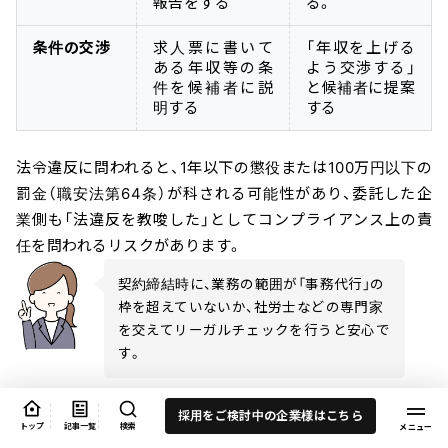
報告をする
る。
条件の交渉
求人票に書いて
「年収を上げる
ある年収等の条
よう交渉する」
件を候補者に説
と候補者に提案
明する
する
法令違反に問われると、1年以下の懲役または100万円以下の
罰金（職安法第64条）が科される可能性があり、委託した企
業側も「法違反を教唆した」としてコンプライアンス上の責
任を問われるリスクがあります。
契約締結時に、業務の範囲が「事務代行」の
枠を超えていないか、社労士などの専門家
を交えてリーガルチェックを行うと安心で
す。
採用をご検討中の企業様はこちら
トップ
記事一覧
検索
採用の最終決定権は必ず「自社」が持つこと