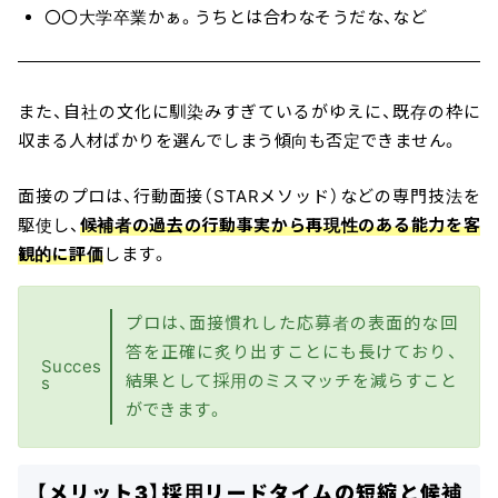
〇〇大学卒業かぁ。うちとは合わなそうだな、など
また、自社の文化に馴染みすぎているがゆえに、既存の枠に
収まる人材ばかりを選んでしまう傾向も否定できません。
面接のプロは、行動面接（STARメソッド）などの専門技法を
駆使し、
候補者の過去の行動事実から再現性のある能力を客
観的に評価
します。
プロは、面接慣れした応募者の表面的な回
答を正確に炙り出すことにも長けており、
Succes
結果として採用のミスマッチを減らすこと
s
ができます。
【メリット3】採用リードタイムの短縮と候補