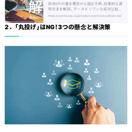
採用KPIの基本概念から設定手順、効果的な運
用方法を解説。データドリブンな採用活動で
人材獲得の効率と質を向上させるアプローチ
https://colorfulcorp.co.jp/media/contents/recruitment-kpi/
を紹介。
2．「丸投げ」はNG！3つの懸念と解決策