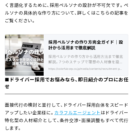
く言語化するために、採用ペルソナの設計が不可欠です。ペ
ルソナの具体的な作り方について、詳しくはこちらの記事を
ご覧ください。
採用ペルソナの作り方完全ガイド｜設
計から活用まで徹底解説
採用ペルソナの作り方から活用方法まで徹底
解説。7つのステップで理想の人材像を設計
し、効率的な採用活動を実現する方法をご紹
https://colorfulcorp.co.jp/media/contents/recruitment-persona/
介。
■ドライバー採用でお悩みなら、即日紹介のプロにお任
せ
面接代行の検討と並行して、ドライバー採用自体をスピード
アップしたい企業様に。
カラフルエージェント
はドライバー
特化型の人材紹介として、条件交渉・面接調整もすべて代行
します。