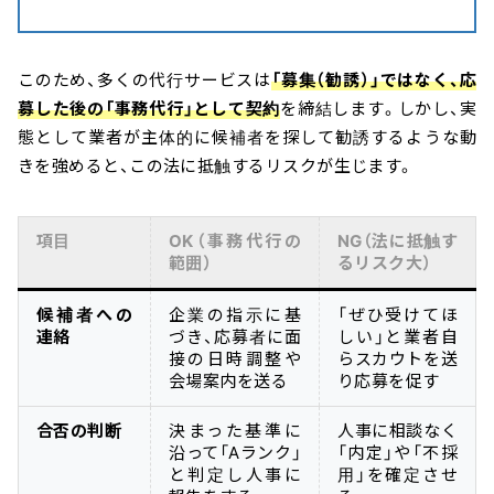
このため、多くの代行サービスは
「募集（勧誘）」ではなく、応
募した後の「事務代行」として契約
を締結します。しかし、実
態として業者が主体的に候補者を探して勧誘するような動
きを強めると、この法に抵触するリスクが生じます。
項目
OK（事務代行の
NG（法に抵触す
範囲）
るリスク大）
候補者への
企業の指示に基
「ぜひ受けてほ
連絡
づき、応募者に面
しい」と業者自
接の日時調整や
らスカウトを送
会場案内を送る
り応募を促す
合否の判断
決まった基準に
人事に相談なく
沿って「Aランク」
「内定」や「不採
と判定し人事に
用」を確定させ