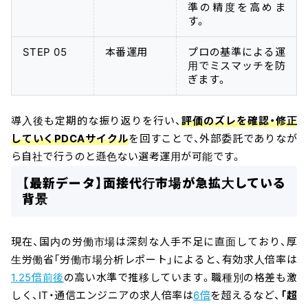
準の精度を高めま
す。
STEP 05
本番運用
プロの基準による運
用でミスマッチを防
ぎます。
導入後も定期的な振り返りを行い、
評価のズレを確認・修正
していくPDCAサイクル
を回すことで、外部委託でありなが
ら自社で行うのと遜色ない選考運用が可能です。
【最新データ】面接代行市場が急拡大している
背景
現在、国内の労働市場は深刻な人手不足に直面しており、厚
生労働省「労働市場分析レポート」によると、有効求人倍率は
1.25倍前後
の高い水準で推移しています。職種別の格差も激
しく、IT・通信エンジニアの求人倍率は
6倍
を超えるなど、
「超