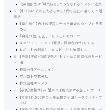
成果報酬型は「職業紹介」とみなされるリスクに注意
5．質の高い採用を成功させる！代行会社の選び方と活
用法
【量か質か】自社の課題に合った業者のタイプを見極
める
「自社の色」を正しく伝えるためのコツ
キャリブレーション（面接の目線合わせ）をする
レポートの制度と共有スピードを確認する
6．【最新】実績・信頼で選ぶ！おすすめの面接代行サービ
ス3選
株式会社アールナイン
マルゴト株式会社
株式会社キャスター
7．【事例】面接代行の活用で採用成果が改善したケース
【事例1】1,500件の大量面接を全国同一クオリティで
完結
【事例2】「現場と採用の兼務」による停滞を打破した