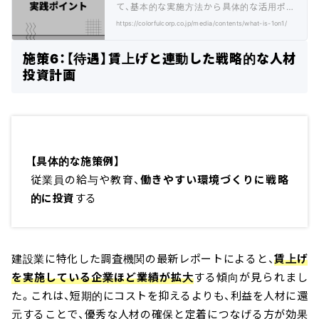
て、基本的な実施方法から具体的な活用ポイ
ント、期待される効果まで解説。
https://colorfulcorp.co.jp/media/contents/what-is-1on1/
施策6：【待遇】賃上げと連動した戦略的な人材
投資計画
【具体的な施策例】
従業員の給与や教育、
働きやすい環境づくりに戦略
的に投資
する
建設業に特化した調査機関の最新レポートによると、
賃上げ
を実施している企業ほど業績が拡大
する傾向が見られまし
た。これは、短期的にコストを抑えるよりも、利益を人材に還
元することで、優秀な人材の確保と定着につなげる方が効果