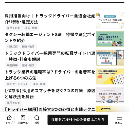
採用担当向け｜トラックドライバー派遣会社紹
介！特徴・選定方法
採用その他
運送・物流
タクシー転職エージェント8選｜特徴や選定ポイ
ントを紹介
中途採用
運送・物流
トラックドライバー採用専門の転職サイト11選
｜特徴・料金も解説
中途採用
運送・物流
トラック業界の離職率は？ドライバーの定着率を
上げる6つの方法
エンゲージメント
運送・物流
【保存版】採用ミスマッチを防ぐ7つの対策｜原因
と解決法を解説
採用その他
【ドライバー採用】面接官5つの心得と実践テクニ
ックを紹介
採用をご検討中の企業様はこちら
採用その他
運送・物流
トップ
記事一覧
検索
【ハローワーク】求人掲載の方法は？料金と掲載