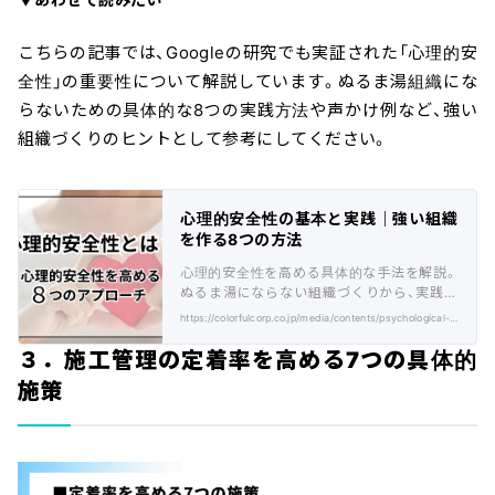
こちらの記事では、Googleの研究でも実証された「心理的安
全性」の重要性について解説しています。ぬるま湯組織にな
らないための具体的な8つの実践方法や声かけ例など、強い
組織づくりのヒントとして参考にしてください。
心理的安全性の基本と実践｜強い組織
を作る8つの方法
心理的安全性を高める具体的な手法を解説。
ぬるま湯にならない組織づくりから、実践的
な声かけ例まで、すぐに活用できるテクニッ
https://colorfulcorp.co.jp/media/contents/psychological-safety/
クを紹介！
３．施工管理の定着率を高める7つの具体的
施策