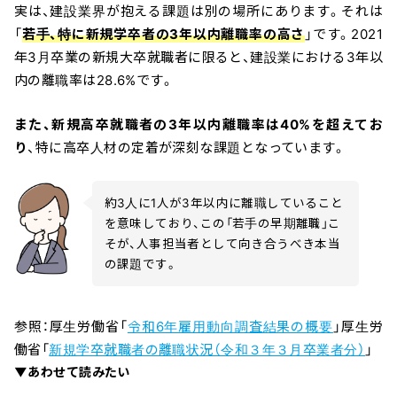
実は、建設業界が抱える課題は別の場所にあります。それは
「
若手、特に新規学卒者の3年以内離職率の高さ
」です。2021
年3月卒業の新規大卒就職者に限ると、建設業における3年以
内の離職率は28.6%です。
また、新規高卒就職者の3年以内離職率は40%を超えてお
り
、特に高卒人材の定着が深刻な課題となっています。
約3人に1人が3年以内に離職していること
を意味しており、この「若手の早期離職」こ
そが、人事担当者として向き合うべき本当
の課題です。
参照：厚生労働省「
令和6年雇用動向調査結果の概要
」厚生労
働省「
新規学卒就職者の離職状況（令和３年３月卒業者分）
」
▼あわせて読みたい