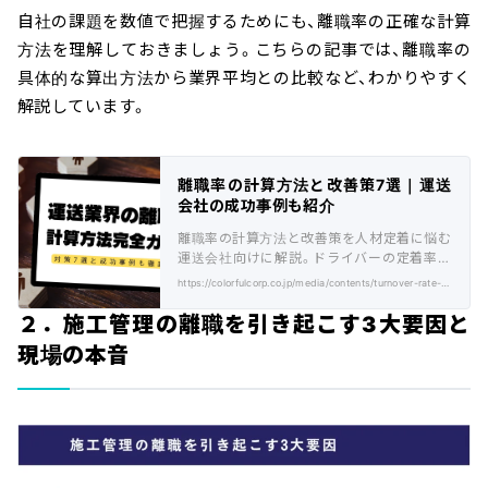
自社の課題を数値で把握するためにも、離職率の正確な計算
方法を理解しておきましょう。こちらの記事では、離職率の
具体的な算出方法から業界平均との比較など、わかりやすく
解説しています。
離職率の計算方法と改善策7選｜運送
会社の成功事例も紹介
離職率の計算方法と改善策を人材定着に悩む
運送会社向けに解説。ドライバーの定着率を
高める具体的な施策や、業界の成功事例も紹
https://colorfulcorp.co.jp/media/contents/turnover-rate-calculation-method/
介します。
２．施工管理の離職を引き起こす3大要因と
現場の本音