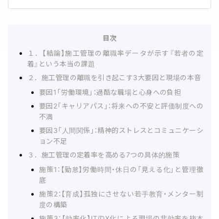
目次
１．【結論】施工管理の離職率データが示す『若者の定
着』という本当の課題
２．施工管理の離職を引き起こす3大要因と現場の本音
要因1「労働環境」：過酷な職場と心身への負担
要因2「キャリアパス」：将来への不安と評価制度への
不満
要因3「人間関係」：精神的ストレスとコミュニケーシ
ョン不足
３．施工管理の定着率を高める7つの具体的施策
施策1：【勤怠】労働時間・休日の「見える化」と管理徹
底
施策2：【育成】孤独にさせない若手教育・メンター制
度の構築
施策3：【効率化】IT/DX化による現場の非効率を抜本