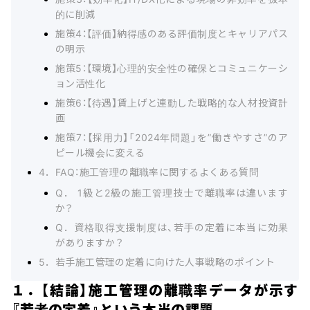
的に削減
施策4：【評価】納得感のある評価制度とキャリアパス
の明示
施策5：【環境】心理的安全性の確保とコミュニケーシ
ョン活性化
施策6：【待遇】賃上げと連動した戦略的な人材投資計
画
施策7：【採用力】「2024年問題」を”働きやすさ”のア
ピール機会に変える
4．FAQ：施工管理の離職率に関するよくある質問
Q． 1級と2級の施工管理技士で離職率は違います
か？
Q．資格取得支援制度は、若手の定着に本当に効果
がありますか？
5．若手施工管理の定着に向けた人事戦略のポイント
１．【結論】施工管理の離職率データが示す
『若者の定着』という本当の課題