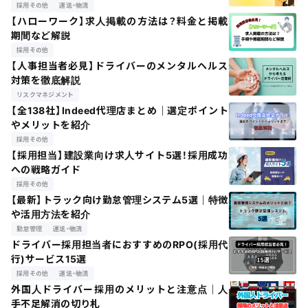
採用その他
運送・物流
【ハローワーク】求人掲載の方法は？料金と掲載
期間など解説
採用その他
【人事担当者必見】ドライバーのメンタルヘルス
対策を徹底解説
リスクマネジメント
【全138社】Indeed代理店まとめ｜選定ポイント
やメリットを紹介
採用その他
【採用担当】建設業向け求人サイト5選！採用成功
への戦略ガイド
採用その他
【最新】トラック向け勤怠管理システム5選｜特徴
や活用方法を紹介
勤怠管理
運送・物流
ドライバー採用担当者におすすめのRPO(採用代
行)サービス15選
採用その他
運送・物流
外国人ドライバー採用のメリットと注意点｜人
手不足解消の切り札