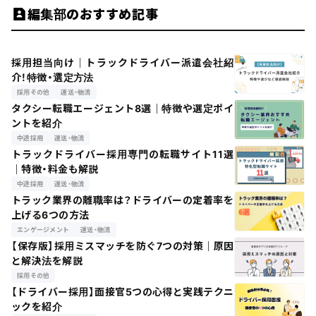
編集部のおすすめ記事
採用担当向け｜トラックドライバー派遣会社紹
介！特徴・選定方法
採用その他
運送・物流
タクシー転職エージェント8選｜特徴や選定ポイ
ントを紹介
中途採用
運送・物流
トラックドライバー採用専門の転職サイト11選
｜特徴・料金も解説
中途採用
運送・物流
トラック業界の離職率は？ドライバーの定着率を
上げる6つの方法
エンゲージメント
運送・物流
【保存版】採用ミスマッチを防ぐ7つの対策｜原因
と解決法を解説
採用その他
【ドライバー採用】面接官5つの心得と実践テクニ
ックを紹介